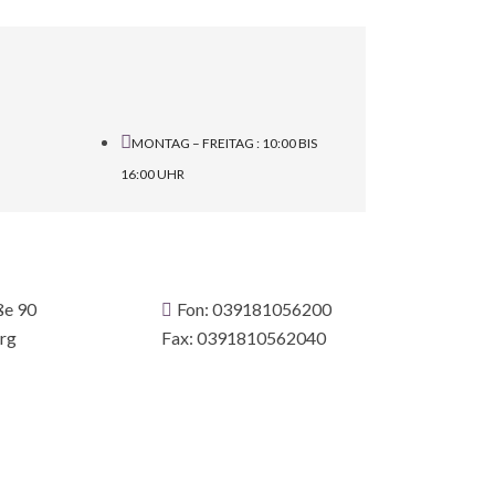
MONTAG – FREITAG : 10:00 BIS
16:00 UHR
ße 90
Fon: 039181056200
rg
Fax: 0391810562040