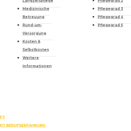
Langzeitpflege
Pflegegrad 2
Medizinische
Pflegegrad 3
Betreuung
Pflegegrad 4
Rund-um-
Pflegegrad 5
Versorgung
Kosten &
Selbstkosten
Weitere
Informationen
AFT
MIT BERUFSERFAHRUNG