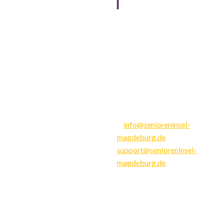
UNSER SERVICE
PFLEGEHEIM
Senioreninsel Lübecker S
Kurzzeitpflege
GmbH
Langzeitpflege
Lübecker Straße 90
Pflegegrad & Kosten
39124 Magdeburg
Pflegeleistungen
fon: 0391 - 810 56 20 0
Stellenangebote
fax: 0391 - 810 56 20 40
info@senioreninsel-
magdeburg.de
support@senioreninsel-
magdeburg.de