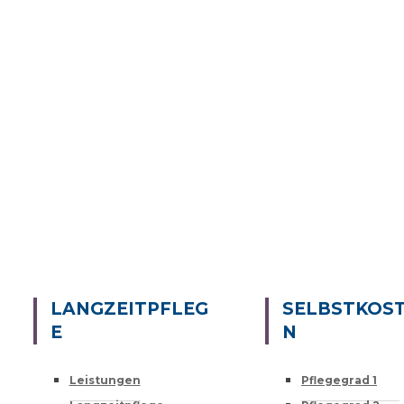
LANGZEITPFLEG
SELBSTKOS
E
N
Leistungen
Pflegegrad 1