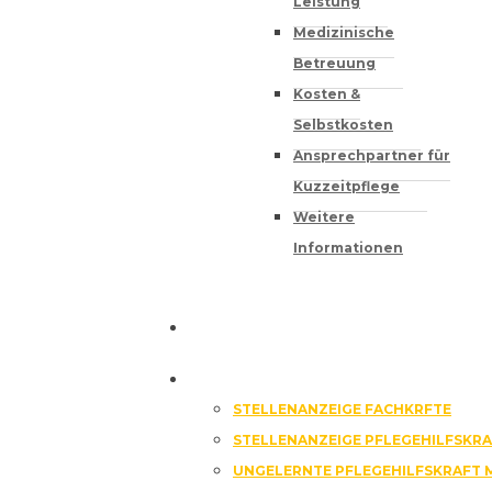
Leistung
Medizinische
Betreuung
Kosten &
Selbstkosten
Ansprechpartner für
Kuzzeitpflege
Weitere
Informationen
ZIMMER
JOB & KARRIERE
STELLENANZEIGE FACHKRFTE
STELLENANZEIGE PFLEGEHILFSKR
UNGELERNTE PFLEGEHILFSKRAFT 