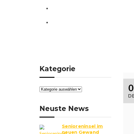
NEWS
KONTAKT
MONAT:
DEZEMBER 
HOME
2012
DEZEMBER
Kategorie
0
DE
Neuste News
Senioreninsel im
neuen Gewand