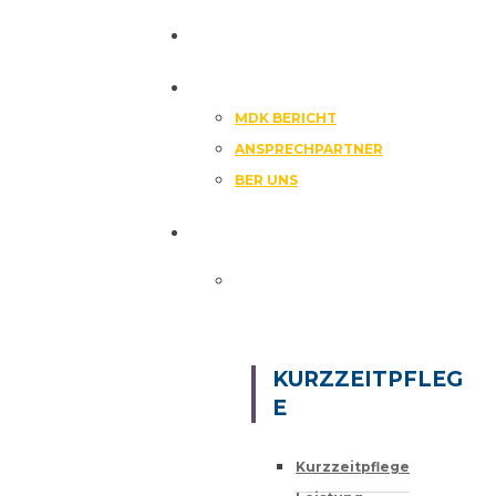
HOME
DIE SENIORENINSEL
MDK BERICHT
ANSPRECHPARTNER
BER UNS
SERVICE & LEISTUNGEN
KURZZEITPFLEG
E
Kurzzeitpflege