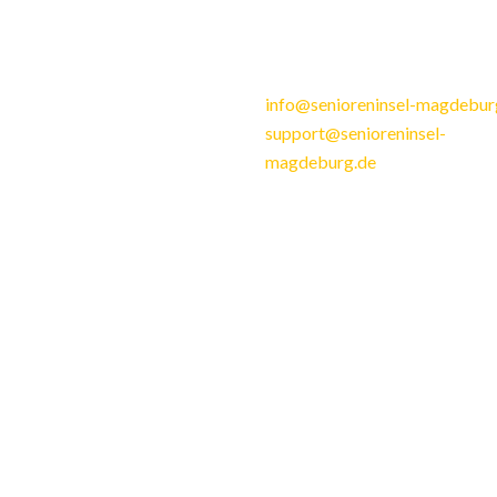
Pflegegrad & Kosten
39124 Magdeburg
Pflegeleistungen
fon: 0391 - 810 56 20 0
fax: 0391 - 810 56 20 40
Stellenangebote
info@senioreninsel-magdebur
support@senioreninsel-
magdeburg.de