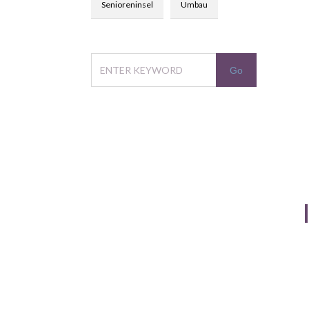
Senioreninsel
Umbau
In unserer Seniorenpflege-
Einrichtung pflegen und betreuen
wir seit 2001 unsere Bewohner und
Bewohnerinnen so, wie auch wir