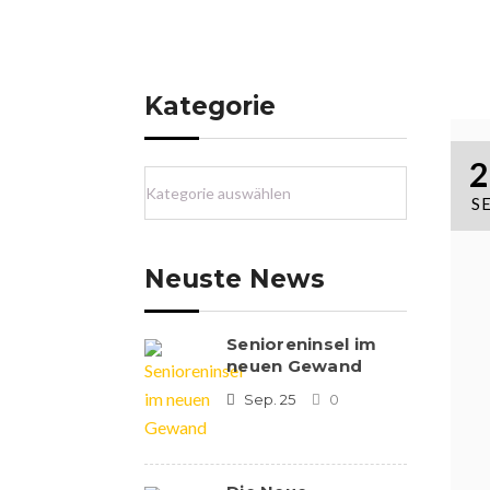
MONAT:
SEPTEMBER
HOME
2011
SEPTEMBER
Kategorie
2
SE
Neuste News
Senioreninsel im
neuen Gewand
Sep. 25
0