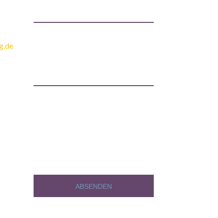
g.de
Please prove you are human by
selecting the
truck
.
[honeypot honeypot-356]