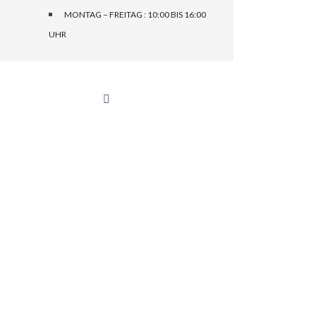
MONTAG – FREITAG : 10:00 BIS 16:00
UHR
 90
Fon: 039181056200
rg
Fax: 0391810562040