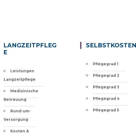
LANGZEITPFLEG
SELBSTKOSTE
E
Pflegegrad 1
Leistungen
Pflegegrad 2
Langzeitpflege
Pflegegrad 3
Medizinische
Pflegegrad 4
Betreuung
Pflegegrad 5
Rund-um-
Versorgung
Kosten &