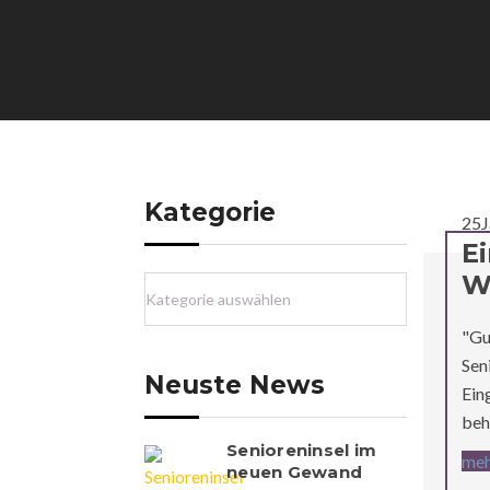
Kategorie
25
J
E
W
"Gu
Sen
Neuste News
Ein
beh
Senioreninsel im
meh
neuen Gewand